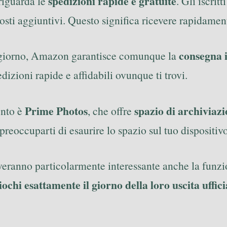
spedizioni rapide e gratuite
riguarda le
. Gli iscrit
costi aggiuntivi. Questo significa ricevere rapidamen
consegna i
1 giorno, Amazon garantisce comunque la
izioni rapide e affidabili ovunque ti trovi.
Prime Photos
spazio di archiviazio
ento è
, che offre
preoccuparti di esaurire lo spazio sul tuo dispositivo
overanno particolarmente interessante anche la funz
ochi esattamente il giorno della loro uscita uffici