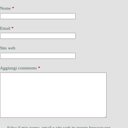
Nome
*
Email
*
Sito web
Aggiungi commento
*
Salva il mio nome, email e sito web in questo browser per