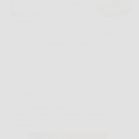
Capita spesso la sera, dopo aver struccato il viso o
lavato la pelle, di notare linee più evidenti, tono
spento e qualche macchia che prima sembrava quasi
invisibile. In questi momenti una formula mirata
come Crema Viso Antirughe Acido Ialuronico…
Redazione Notizie Carrara
24 Marzo 2026
Offerte
Siero Viso Bio 60ml Vitamina C + E con Acido
Ialuronico – Antirughe, Antimacchie e Illuminante,
Antietà, Vegano, Ideale per Contorno Occhi e
Dermaroller