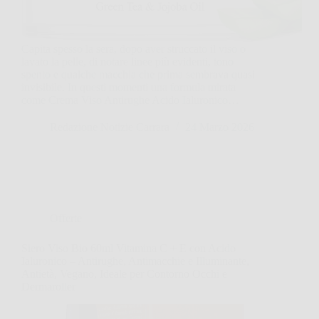
Capita spesso la sera, dopo aver struccato il viso o
lavato la pelle, di notare linee più evidenti, tono
spento e qualche macchia che prima sembrava quasi
invisibile. In questi momenti una formula mirata
come Crema Viso Antirughe Acido Ialuronico…
Redazione Notizie Carrara
24 Marzo 2026
Offerte
Siero Viso Bio 60ml Vitamina C + E con Acido
Ialuronico – Antirughe, Antimacchie e Illuminante,
Antietà, Vegano, Ideale per Contorno Occhi e
Dermaroller