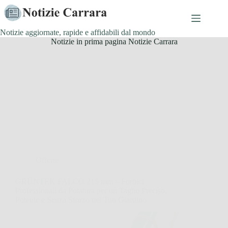
Salta
al
contenuto
Notizie aggiornate, rapide e affidabili dal mondo
Notizie in prima pagina Notizie Carrara
Offerte
GRÜNTEK FALCO 215 mm – Forbici
Professionali da Potatura per un Taglio Preciso,
Potente e Senza Sforzo nel Tuo Giardino