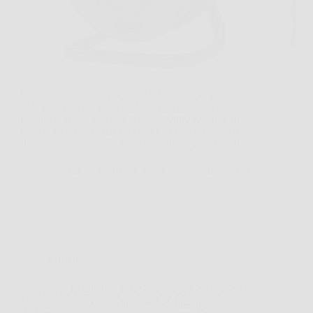
Capita spesso di dover usare un trapano in garage,
collegare una lampada da lavoro in giardino o
portare corrente dove la presa è troppo lontana. In
situazioni così, Vimar 0P32730 Avvolgicavo 16A
diventa una soluzione pratica, ordinata e molto più…
Redazione Notizie Carrara
26 Marzo 2026
Offerte
Zanzariera Magnetica 100×200 cm per Porta e Porta
Finestra – Rete Fine Anti-Insetti, Chiusura