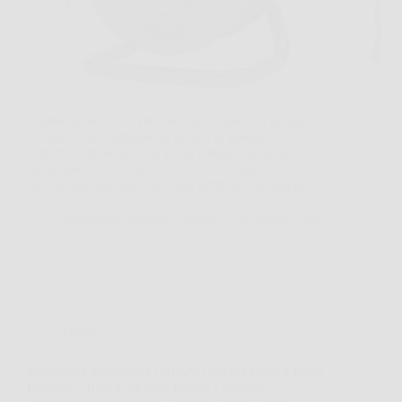
Capita spesso di dover usare un trapano in garage,
collegare una lampada da lavoro in giardino o
portare corrente dove la presa è troppo lontana. In
situazioni così, Vimar 0P32730 Avvolgicavo 16A
diventa una soluzione pratica, ordinata e molto più…
Redazione Notizie Carrara
26 Marzo 2026
Offerte
Zanzariera Magnetica 100×200 cm per Porta e Porta
Finestra – Rete Fine Anti-Insetti, Chiusura