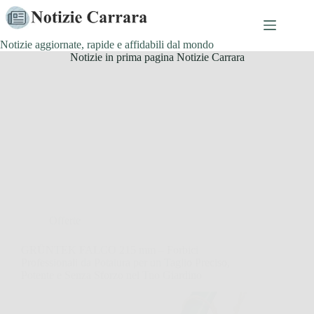
Salta
al
contenuto
Notizie aggiornate, rapide e affidabili dal mondo
Notizie in prima pagina Notizie Carrara
Offerte
GRÜNTEK FALCO 215 mm – Forbici
Professionali da Potatura per un Taglio Preciso,
Potente e Senza Sforzo nel Tuo Giardino