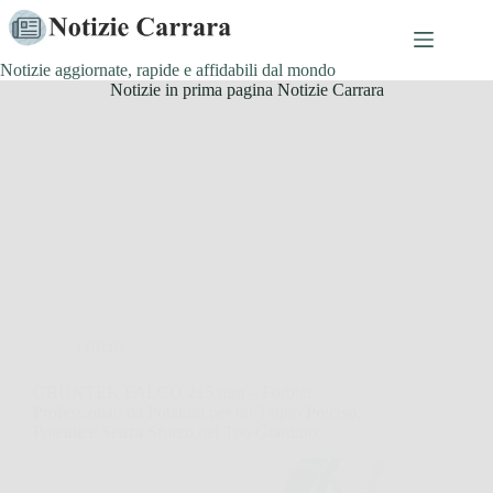
Salta
al
contenuto
Notizie aggiornate, rapide e affidabili dal mondo
Notizie in prima pagina Notizie Carrara
Offerte
GRÜNTEK FALCO 215 mm – Forbici
Professionali da Potatura per un Taglio Preciso,
Potente e Senza Sforzo nel Tuo Giardino