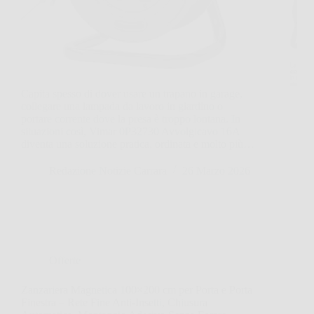
Capita spesso di dover usare un trapano in garage,
collegare una lampada da lavoro in giardino o
portare corrente dove la presa è troppo lontana. In
situazioni così, Vimar 0P32730 Avvolgicavo 16A
diventa una soluzione pratica, ordinata e molto più…
Redazione Notizie Carrara
26 Marzo 2026
Offerte
Zanzariera Magnetica 100×200 cm per Porta e Porta
Finestra – Rete Fine Anti-Insetti, Chiusura